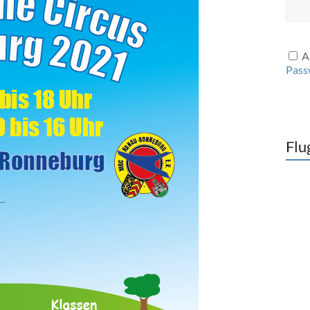
A
Pass
Flu