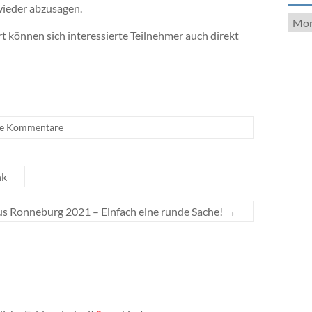
 wieder abzusagen.
Arch
rt können sich interessierte Teilnehmer auch direkt
ne Kommentare
nk
us Ronneburg 2021 – Einfach eine runde Sache!
→