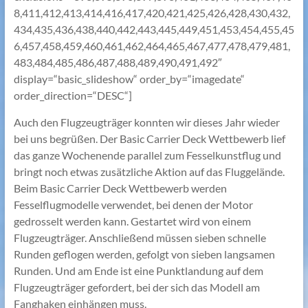
8,411,412,413,414,416,417,420,421,425,426,428,430,432,
434,435,436,438,440,442,443,445,449,451,453,454,455,45
6,457,458,459,460,461,462,464,465,467,477,478,479,481,
483,484,485,486,487,488,489,490,491,492″
display=“basic_slideshow“ order_by=“imagedate“
order_direction=“DESC“]
Auch den Flugzeugträger konnten wir dieses Jahr wieder
bei uns begrüßen. Der Basic Carrier Deck Wettbewerb lief
das ganze Wochenende parallel zum Fesselkunstflug und
bringt noch etwas zusätzliche Aktion auf das Fluggelände.
Beim Basic Carrier Deck Wettbewerb werden
Fesselflugmodelle verwendet, bei denen der Motor
gedrosselt werden kann. Gestartet wird von einem
Flugzeugträger. Anschließend müssen sieben schnelle
Runden geflogen werden, gefolgt von sieben langsamen
Runden. Und am Ende ist eine Punktlandung auf dem
Flugzeugträger gefordert, bei der sich das Modell am
Fanghaken einhängen muss.