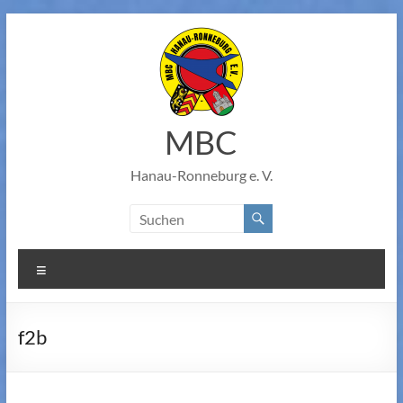
Zum
Inhalt
springen
MBC
Hanau-Ronneburg e. V.
Menü
f2b