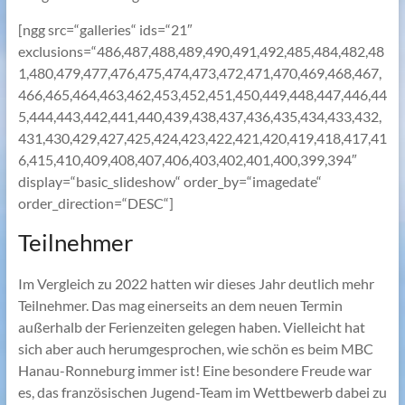
[ngg src=“galleries“ ids=“21″
exclusions=“486,487,488,489,490,491,492,485,484,482,48
1,480,479,477,476,475,474,473,472,471,470,469,468,467,
466,465,464,463,462,453,452,451,450,449,448,447,446,44
5,444,443,442,441,440,439,438,437,436,435,434,433,432,
431,430,429,427,425,424,423,422,421,420,419,418,417,41
6,415,410,409,408,407,406,403,402,401,400,399,394″
display=“basic_slideshow“ order_by=“imagedate“
order_direction=“DESC“]
Teilnehmer
Im Vergleich zu 2022 hatten wir dieses Jahr deutlich mehr
Teilnehmer. Das mag einerseits an dem neuen Termin
außerhalb der Ferienzeiten gelegen haben. Vielleicht hat
sich aber auch herumgesprochen, wie schön es beim MBC
Hanau-Ronneburg immer ist! Eine besondere Freude war
es, das französischen Jugend-Team im Wettbewerb dabei zu